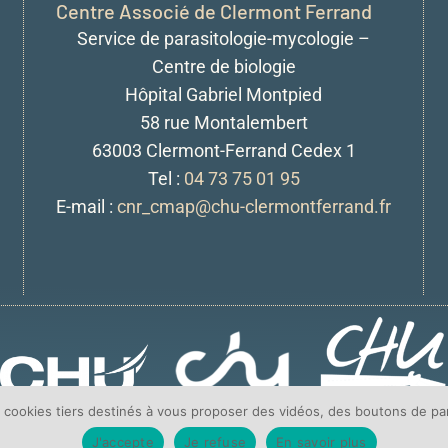
Centre Associé de Clermont Ferrand
Service de parasitologie-mycologie –
Centre de biologie
Hôpital Gabriel Montpied
58 rue Montalembert
63003 Clermont-Ferrand Cedex 1
Tel :
04 73 75 01 95
E-mail :
cnr_cmap@chu-clermontferrand.fr
e cookies tiers destinés à vous proposer des vidéos, des boutons de p
J'accepte
Je refuse
En savoir plus